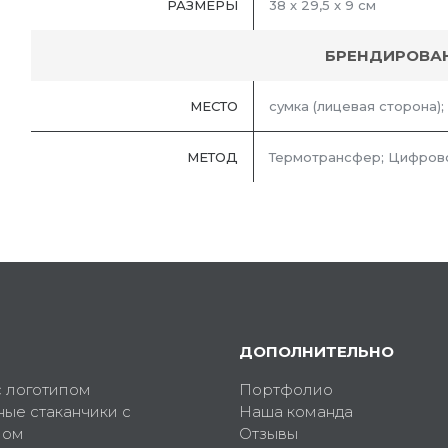
РАЗМЕРЫ
38 х 29,5 x 9 см
БРЕНДИРОВА
МЕСТО
сумка (лицевая сторона);
МЕТОД
Термотрансфер; Цифрово
ДОПОЛНИТЕЛЬНО
с логотипом
Портфолио
ные стаканчики с
Наша команда
пом
Отзывы