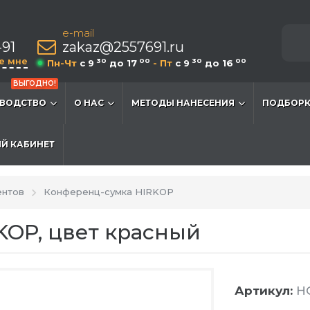
e-mail
-91
zakaz@2557691.ru
е мне
30
00
30
00
Пн-Чт
c 9
до 17
- Пт
c 9
до 16
ВЫГОДНО!
ВОДСТВО
О НАС
МЕТОДЫ НАНЕСЕНИЯ
ПОДБОРК
Й КАБИНЕТ
ентов
Конференц-сумка HIRKOP
KOP, цвет красный
Артикул:
HG