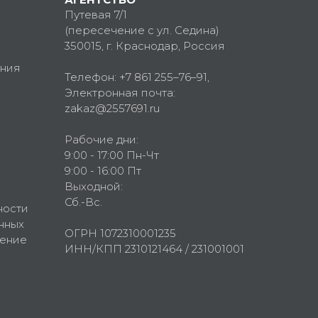
Путевая 7/1
(пересечение с ул. Седина)
350015
, г.
Краснодар, Россия
ния
Телефон:
+7 861 255–76–91
,
Электронная почта:
zakaz@2557691.ru
Рабочие дни:
9:00 - 17:00 Пн-Чт
9:00 - 16:00 Пт
Выходной:
Сб.-Вс.
ности
нных
ОГРН 1072310001235
шение
ИНН/КПП 2310121464 / 231001001