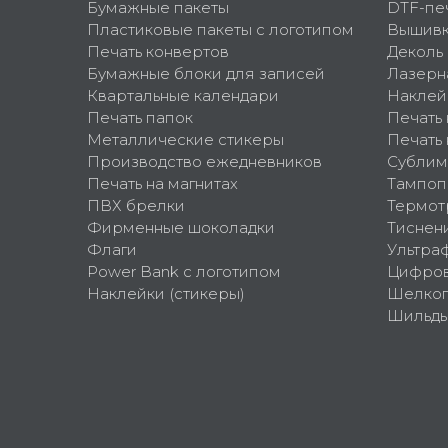
Бумажные пакеты
DTF-пе
Пластиковые пакеты с логотипом
Вышив
Печать конвертов
Деколь
Бумажные блоки для записей
Лазерн
Квартальные календари
Наклей
Печать папок
Печать
Металлические стикеры
Печать 
Производство ежедневников
Сублим
Печать на магнитах
Тампоп
ПВХ брелки
Термот
Фирменные шоколадки
Тиснен
Флаги
Ультра
Power Bank с логотипом
Цифров
Наклейки (стикеры)
Шелко
Шильд