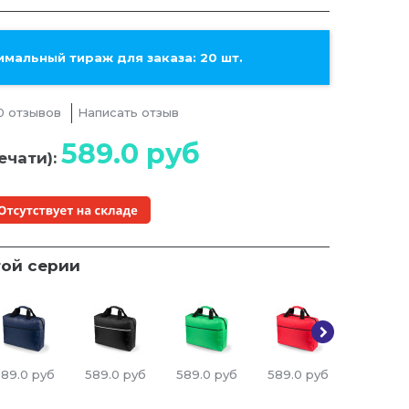
мальный тираж для заказа: 20 шт.
0 отзывов
Написать отзыв
589.0
руб
ечати):
той серии
589.0
руб
589.0
руб
589.0
руб
589.0
руб
589.0
р