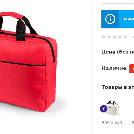
Мини
Цена (без п
Наличие:
Товары в э
589.0
руб