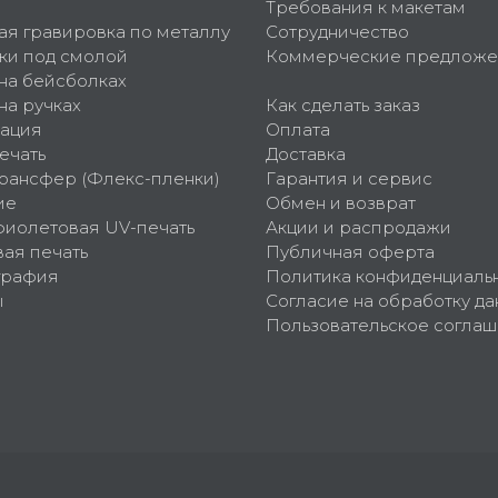
Требования к макетам
ая гравировка по металлу
Сотрудничество
ки под смолой
Коммерческие предложе
 на бейсболках
на ручках
Как сделать заказ
ация
Оплата
ечать
Доставка
рансфер (Флекс-пленки)
Гарантия и сервис
ие
Обмен и возврат
фиолетовая UV-печать
Акции и распродажи
ая печать
Публичная оферта
графия
Политика конфиденциаль
ы
Согласие на обработку да
Пользовательское согла