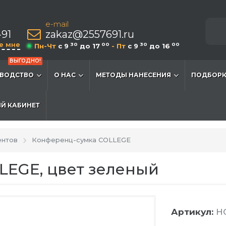
e-mail
-91
zakaz@2557691.ru
е мне
30
00
30
00
Пн-Чт
c 9
до 17
- Пт
c 9
до 16
ВЫГОДНО!
ВОДСТВО
О НАС
МЕТОДЫ НАНЕСЕНИЯ
ПОДБОРК
Й КАБИНЕТ
ентов
Конференц-сумка COLLEGE
LEGE, цвет зеленый
Артикул:
HG