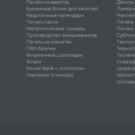
Печать конвертов
Деколь
Бумажные блоки для записей
Лазерн
Квартальные календари
Наклей
Печать папок
Печать
Металлические стикеры
Печать 
Производство ежедневников
Сублим
Печать на магнитах
Тампоп
ПВХ брелки
Термот
Фирменные шоколадки
Тиснен
Флаги
Ультра
Power Bank с логотипом
Цифров
Наклейки (стикеры)
Шелко
Шильд