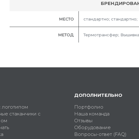
БРЕНДИРОВА
МЕСТО
стандартно; стандартно;
МЕТОД
Термотрансфер; Вышивка
ДОПОЛНИТЕЛЬНО
с логотипом
Портфолио
ные стаканчики с
Наша команда
пом
Отзывы
чать
Оборудование
ка
Вопросы-ответ (FAQ)