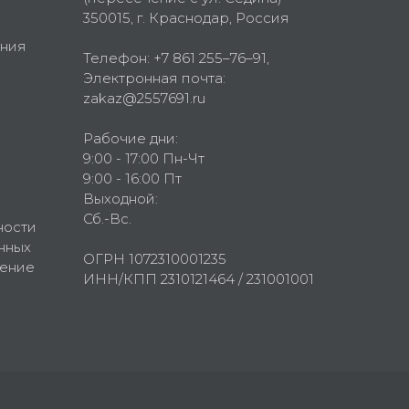
350015
, г.
Краснодар, Россия
ния
Телефон:
+7 861 255–76–91
,
Электронная почта:
zakaz@2557691.ru
Рабочие дни:
9:00 - 17:00 Пн-Чт
9:00 - 16:00 Пт
Выходной:
Сб.-Вс.
ности
нных
ОГРН 1072310001235
шение
ИНН/КПП 2310121464 / 231001001