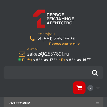
телефон:
8 (861) 255-76-91
Перезвоните мне
e-mail
zakaz@2557691.ru
30
00
30
00
Пн-Чт
c 9
до 17
- Пт
c 9
до 16
0
КАТЕГОРИИ