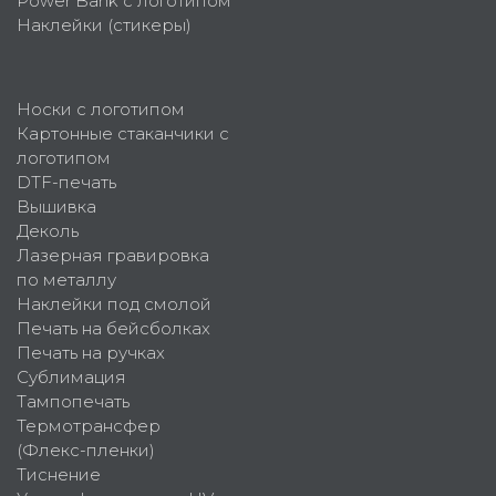
Power Bank с логотипом
Наклейки (стикеры)
Носки с логотипом
Картонные стаканчики с
логотипом
DTF-печать
Вышивка
Деколь
Лазерная гравировка
по металлу
Наклейки под смолой
Печать на бейсболках
Печать на ручках
Сублимация
Тампопечать
Термотрансфер
(Флекс-пленки)
Тиснение