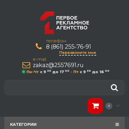
телефон:
8 (861) 255-76-91
Перезвоните мне
e-mail
zakaz@2557691.ru
30
00
30
00
Пн-Чт
c 9
до 17
- Пт
c 9
до 16
0
КАТЕГОРИИ