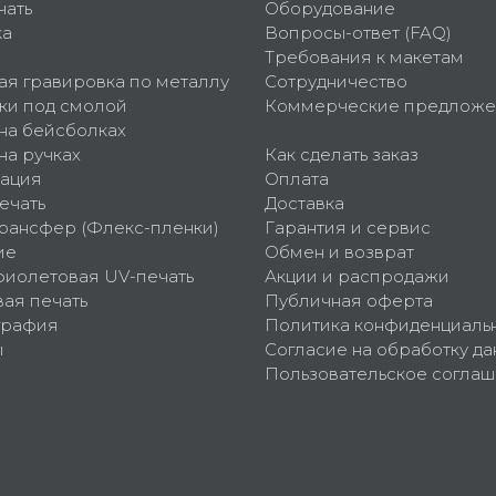
чать
Оборудование
ка
Вопросы-ответ (FAQ)
Требования к макетам
ая гравировка по металлу
Сотрудничество
ки под смолой
Коммерческие предложе
 на бейсболках
на ручках
Как сделать заказ
ация
Оплата
ечать
Доставка
рансфер (Флекс-пленки)
Гарантия и сервис
ие
Обмен и возврат
фиолетовая UV-печать
Акции и распродажи
ая печать
Публичная оферта
графия
Политика конфиденциаль
ы
Согласие на обработку да
Пользовательское согла