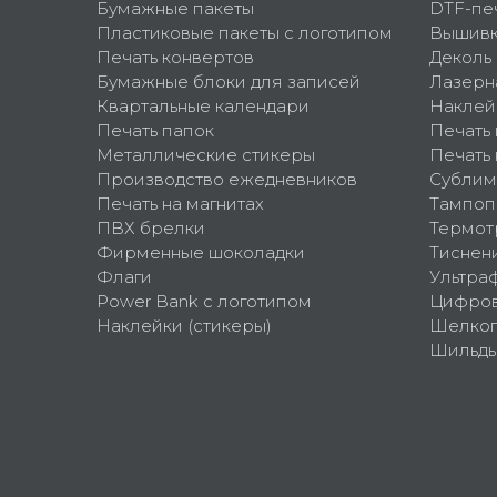
Бумажные пакеты
DTF-пе
Пластиковые пакеты с логотипом
Вышив
Печать конвертов
Деколь
Бумажные блоки для записей
Лазерн
Квартальные календари
Наклей
Печать папок
Печать
Металлические стикеры
Печать 
Производство ежедневников
Сублим
Печать на магнитах
Тампоп
ПВХ брелки
Термот
Фирменные шоколадки
Тиснен
Флаги
Ультра
Power Bank с логотипом
Цифров
Наклейки (стикеры)
Шелко
Шильд