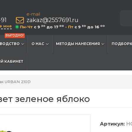
e-mail
-91
zakaz@2557691.ru
е мне
30
00
30
00
Пн-Чт
c 9
до 17
- Пт
c 9
до 16
ВЫГОДНО!
ВОДСТВО
О НАС
МЕТОДЫ НАНЕСЕНИЯ
ПОДБОРК
Й КАБИНЕТ
ак URBAN 210D
вет зеленое яблоко
Артикул:
H