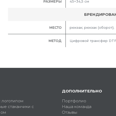
РАЗМЕРЫ
45×34,5 см
БРЕНДИРОВА
МЕСТО
рюкзак; рюкзак (оборот);
МЕТОД
Цифровой трансфер DTF
ДОПОЛНИТЕЛЬНО
с логотипом
Портфолио
ные стаканчики с
Наша команда
пом
Отзывы