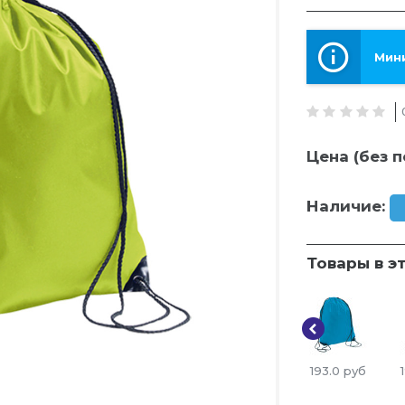
Мини
Цена (без п
Наличие:
Товары в э
193.0
руб