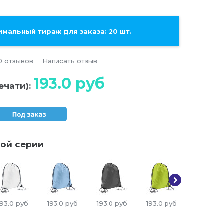
мальный тираж для заказа: 20 шт.
0 отзывов
Написать отзыв
193.0
руб
ечати):
той серии
193.0
руб
193.0
руб
193.0
руб
193.0
руб
193.0
ру