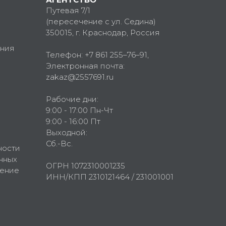
Путевая 7/1
(пересечение с ул. Седина)
350015
, г.
Краснодар, Россия
ния
Телефон:
+7 861 255–76–91
,
Электронная почта:
zakaz@2557691.ru
Рабочие дни:
9:00 - 17:00 Пн-Чт
9:00 - 16:00 Пт
Выходной:
Сб.-Вс.
ности
нных
ОГРН 1072310001235
шение
ИНН/КПП 2310121464 / 231001001