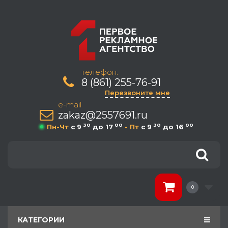
телефон:
8 (861) 255-76-91
Перезвоните мне
e-mail
zakaz@2557691.ru
30
00
30
00
Пн-Чт
c 9
до 17
- Пт
c 9
до 16
0
КАТЕГОРИИ