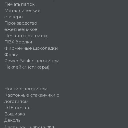
Печать папок
Металлические
стикеры
Производство
ежедневников
Печать на магнитах
ПВХ брелки
Фирменные шоколадки
Флаги
Power Bank с логотипом
Наклейки (стикеры)
Носки с логотипом
Картонные стаканчики с
логотипом
DTF-печать
Вышивка
Деколь
Лазерная гравировка