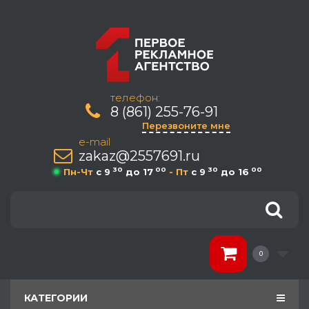
телефон:
8 (861) 255-76-91
Перезвоните мне
e-mail
zakaz@2557691.ru
30
00
30
00
Пн-Чт
c 9
до 17
- Пт
c 9
до 16
0
КАТЕГОРИИ