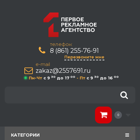
телефон:
8 (861) 255-76-91
Перезвоните мне
e-mail
zakaz@2557691.ru
30
00
30
00
Пн-Чт
c 9
до 17
- Пт
c 9
до 16
0
КАТЕГОРИИ