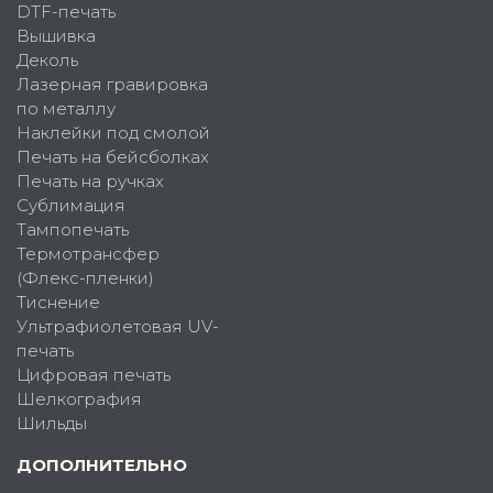
DTF-печать
Вышивка
Деколь
Лазерная гравировка
по металлу
Наклейки под смолой
Печать на бейсболках
Печать на ручках
Сублимация
Тампопечать
Термотрансфер
(Флекс-пленки)
Тиснение
Ультрафиолетовая UV-
печать
Цифровая печать
Шелкография
Шильды
ДОПОЛНИТЕЛЬНО