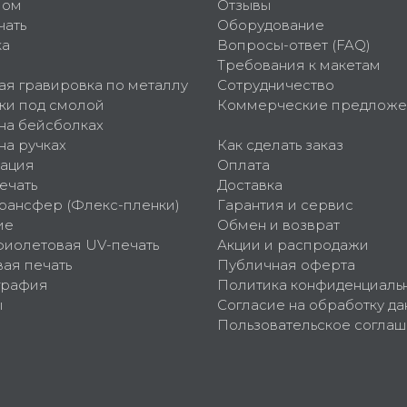
пом
Отзывы
чать
Оборудование
ка
Вопросы-ответ (FAQ)
Требования к макетам
ая гравировка по металлу
Сотрудничество
ки под смолой
Коммерческие предложе
 на бейсболках
на ручках
Как сделать заказ
ация
Оплата
ечать
Доставка
рансфер (Флекс-пленки)
Гарантия и сервис
ие
Обмен и возврат
фиолетовая UV-печать
Акции и распродажи
ая печать
Публичная оферта
графия
Политика конфиденциаль
ы
Согласие на обработку да
Пользовательское согла