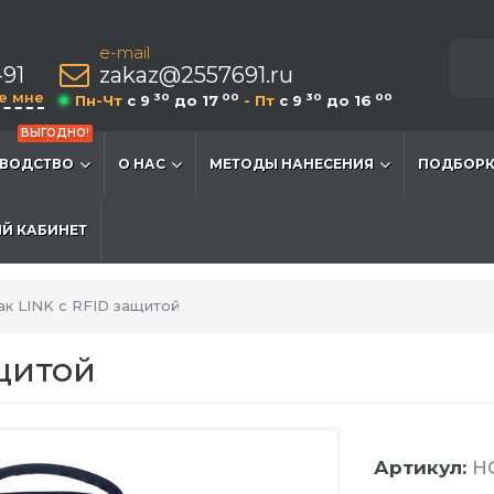
e-mail
-91
zakaz@2557691.ru
е мне
30
00
30
00
Пн-Чт
c 9
до 17
- Пт
c 9
до 16
ВЫГОДНО!
ВОДСТВО
О НАС
МЕТОДЫ НАНЕСЕНИЯ
ПОДБОРК
Й КАБИНЕТ
ак LINK c RFID защитой
ащитой
Артикул:
HG