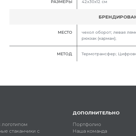
РАЗМЕРЫ
42х30х12 см
БРЕНДИРОВА
МЕСТО
чехол оборот; левая лямк
рюкзак (карман);
МЕТОД
Термотрансфер; Цифров
ДОПОЛНИТЕЛЬНО
с логотипом
Портфолио
ные стаканчики с
Наша команда