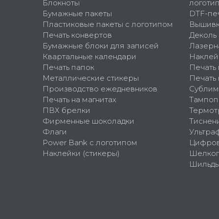
Блокноты
логоти
Бумажные пакеты
DTF-пе
Пластиковые пакеты с логотипом
Вышив
Печать конвертов
Деколь
Бумажные блоки для записей
Лазерн
Квартальные календари
Наклей
Печать папок
Печать
Металлические стикеры
Печать 
Производство ежедневников
Сублим
Печать на магнитах
Тампоп
ПВХ брелки
Термот
Фирменные шоколадки
Тиснен
Флаги
Ультра
Power Bank с логотипом
Цифров
Наклейки (стикеры)
Шелко
Шильд