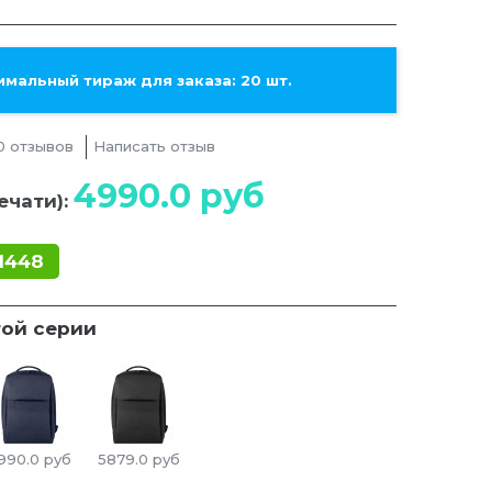
мальный тираж для заказа: 20 шт.
0 отзывов
Написать отзыв
4990.0
руб
ечати):
1448
той серии
990.0
руб
5879.0
руб