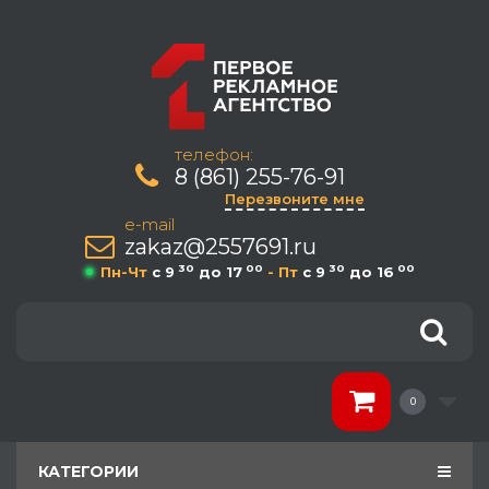
телефон:
8 (861) 255-76-91
Перезвоните мне
e-mail
zakaz@2557691.ru
30
00
30
00
Пн-Чт
c 9
до 17
- Пт
c 9
до 16
0
КАТЕГОРИИ