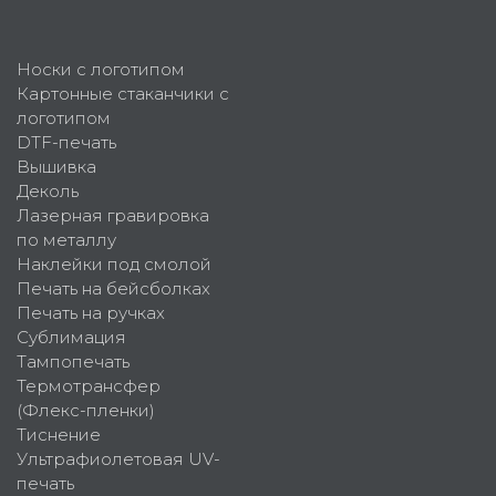
Носки с логотипом
Картонные стаканчики с
логотипом
DTF-печать
Вышивка
Деколь
Лазерная гравировка
по металлу
Наклейки под смолой
Печать на бейсболках
Печать на ручках
Сублимация
Тампопечать
Термотрансфер
(Флекс-пленки)
Тиснение
Ультрафиолетовая UV-
печать