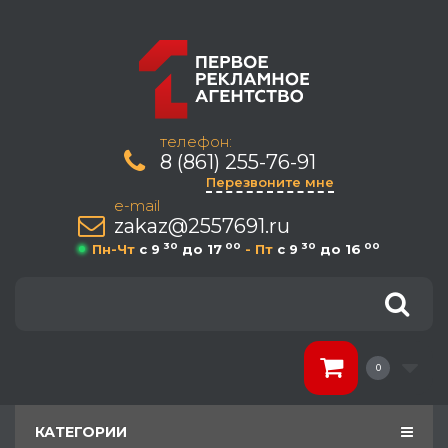
телефон:
8 (861) 255-76-91
Перезвоните мне
e-mail
zakaz@2557691.ru
30
00
30
00
Пн-Чт
c 9
до 17
- Пт
c 9
до 16
0
КАТЕГОРИИ