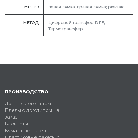
МЕСТО
левая лямка; правая лямка; рюкзак;
МЕТОД
Цифровой трансфер DTF;
Термотрансфер;
ПРОИЗВОДСТВО
Ленты с логотипом
Пледы с логотипом на
заказ
Блокноты
Бумажные пакеты
Пластиковые пакеты с