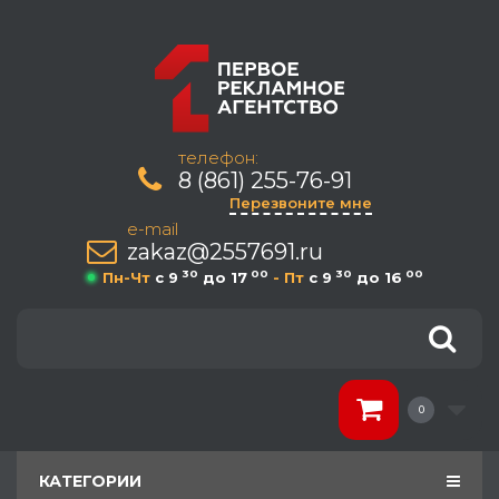
телефон:
8 (861) 255-76-91
Перезвоните мне
e-mail
zakaz@2557691.ru
30
00
30
00
Пн-Чт
c 9
до 17
- Пт
c 9
до 16
0
КАТЕГОРИИ