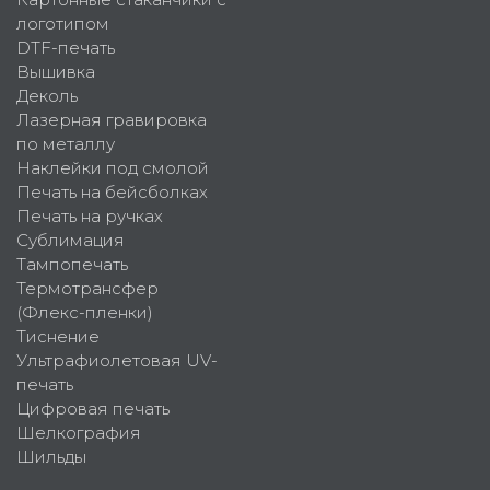
логотипом
DTF-печать
Вышивка
Деколь
Лазерная гравировка
по металлу
Наклейки под смолой
Печать на бейсболках
Печать на ручках
Сублимация
Тампопечать
Термотрансфер
(Флекс-пленки)
Тиснение
Ультрафиолетовая UV-
печать
Цифровая печать
Шелкография
Шильды