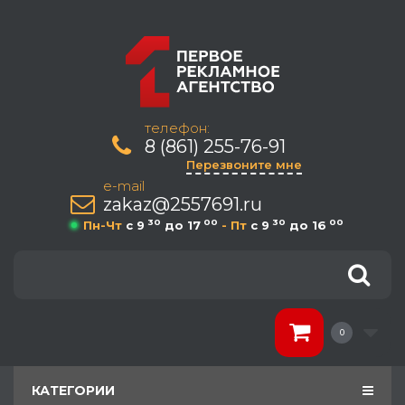
телефон:
8 (861) 255-76-91
Перезвоните мне
e-mail
zakaz@2557691.ru
30
00
30
00
Пн-Чт
c 9
до 17
- Пт
c 9
до 16
0
КАТЕГОРИИ