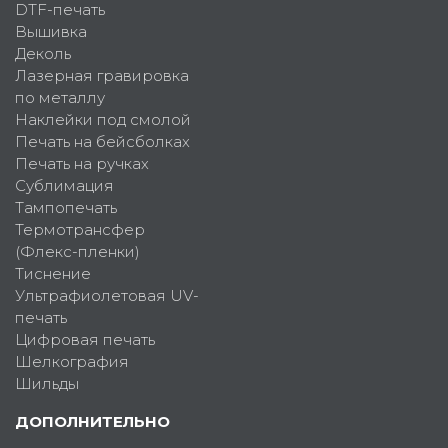
DTF-печать
Вышивка
Деколь
Лазерная гравировка
по металлу
Наклейки под смолой
Печать на бейсболках
Печать на ручках
Сублимация
Тампопечать
Термотрансфер
(Флекс-пленки)
Тиснение
Ультрафиолетовая UV-
печать
Цифровая печать
Шелкография
Шильды
ДОПОЛНИТЕЛЬНО