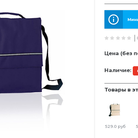
Мини
Цена (без п
Наличие:
Товары в э
529.0
руб