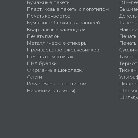
Бумажные пакеты
DTF-пе
Пластиковые пакеты с логотипом
Вышив
Печать конвертов
Деколь
Бумажные блоки для записей
Лазерн
Квартальные календари
Наклей
Печать папок
Печать
Металлические стикеры
Печать 
Производство ежедневников
Сублим
Печать на магнитах
Тампоп
ПВХ брелки
Термот
Фирменные шоколадки
Тиснен
Флаги
Ультра
Power Bank с логотипом
Цифров
Наклейки (стикеры)
Шелко
Шильд