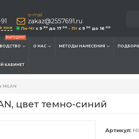
e-mail
-91
zakaz@2557691.ru
е мне
30
00
30
00
Пн-Чт
c 9
до 17
- Пт
c 9
до 16
ВЫГОДНО!
ВОДСТВО
О НАС
МЕТОДЫ НАНЕСЕНИЯ
ПОДБОРК
Й КАБИНЕТ
а MILAN
AN, цвет темно-синий
Артикул:
HG