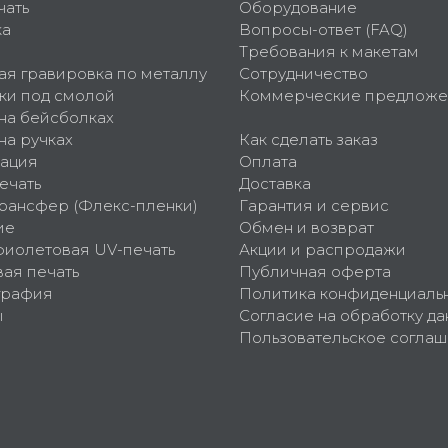
чать
Оборудование
ка
Вопросы-ответ (FAQ)
Требования к макетам
ая гравировка по металлу
Сотрудничество
ки под смолой
Коммерческие предложе
 на бейсболках
на ручках
Как сделать заказ
ация
Оплата
ечать
Доставка
рансфер (Флекс-пленки)
Гарантия и сервис
ие
Обмен и возврат
фиолетовая UV-печать
Акции и распродажи
ая печать
Публичная оферта
графия
Политика конфиденциаль
ы
Согласие на обработку да
Пользовательское согла