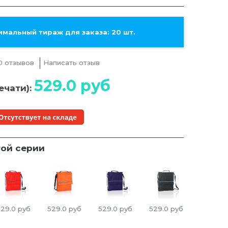
мальный тираж для заказа: 20 шт.
0 отзывов
Написать отзыв
529.0
руб
ечати):
той серии
529.0
руб
529.0
руб
529.0
руб
529.0
руб