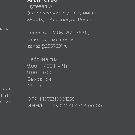
Путевая 7/1
(пересечение с ул. Седина)
350015
, г.
Краснодар, Россия
ния
Телефон:
+7 861 255–76–91
,
Электронная почта:
zakaz@2557691.ru
Рабочие дни:
9:00 - 17:00 Пн-Чт
9:00 - 16:00 Пт
Выходной:
Сб.-Вс.
ности
нных
ОГРН 1072310001235
шение
ИНН/КПП 2310121464 / 231001001