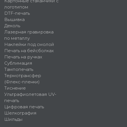
Картонные стаканчики с
логотипом
DTF-печать
Вышивка
Деколь
Лазерная гравировка
по металлу
Наклейки под смолой
Печать на бейсболках
Печать на ручках
Сублимация
Тампопечать
Термотрансфер
(Флекс-пленки)
Тиснение
Ультрафиолетовая UV-
печать
Цифровая печать
Шелкография
Шильды