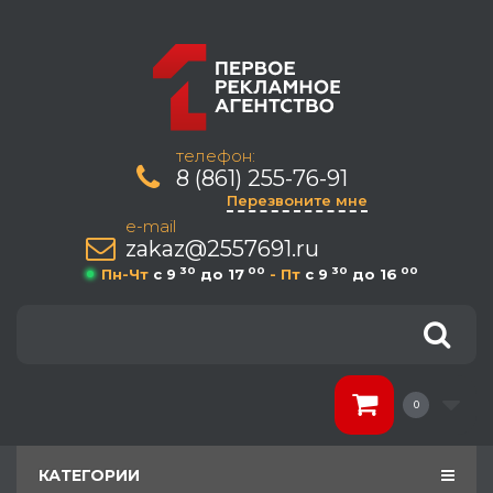
телефон:
8 (861) 255-76-91
Перезвоните мне
e-mail
zakaz@2557691.ru
30
00
30
00
Пн-Чт
c 9
до 17
- Пт
c 9
до 16
0
КАТЕГОРИИ