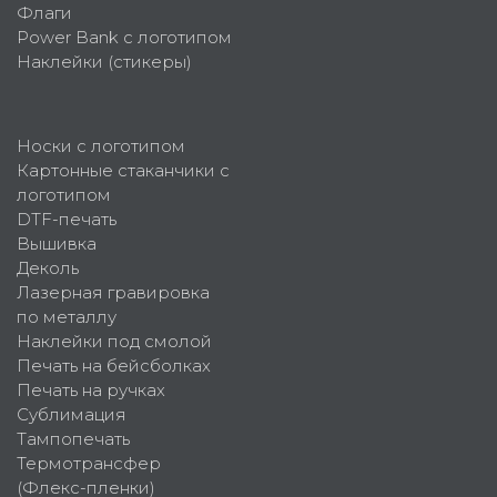
Флаги
Power Bank с логотипом
Наклейки (стикеры)
Носки с логотипом
Картонные стаканчики с
логотипом
DTF-печать
Вышивка
Деколь
Лазерная гравировка
по металлу
Наклейки под смолой
Печать на бейсболках
Печать на ручках
Сублимация
Тампопечать
Термотрансфер
(Флекс-пленки)