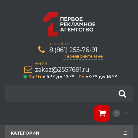
телефон:
8 (861) 255-76-91
Перезвоните мне
e-mail
zakaz@2557691.ru
30
00
30
00
Пн-Чт
c 9
до 17
- Пт
c 9
до 16
0
КАТЕГОРИИ