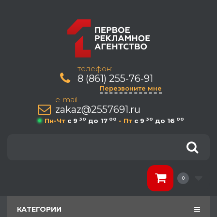
телефон:
8 (861) 255-76-91
Перезвоните мне
e-mail
zakaz@2557691.ru
30
00
30
00
Пн-Чт
c 9
до 17
- Пт
c 9
до 16
0
КАТЕГОРИИ