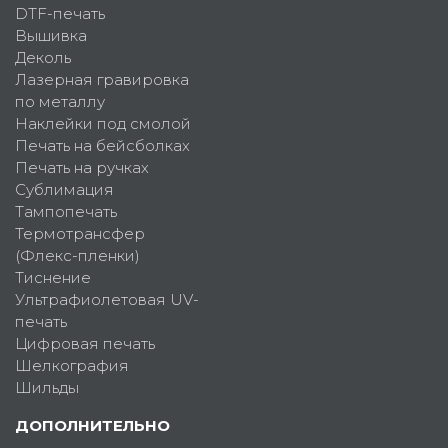
DTF-печать
Вышивка
Деколь
Лазерная гравировка
по металлу
Наклейки под смолой
Печать на бейсболках
Печать на ручках
Сублимация
Тампопечать
Термотрансфер
(Флекс-пленки)
Тиснение
Ультрафиолетовая UV-
печать
Цифровая печать
Шелкография
Шильды
ДОПОЛНИТЕЛЬНО