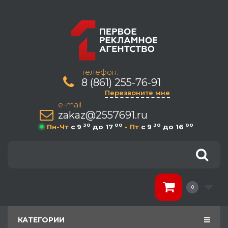
телефон:
8 (861) 255-76-91
Перезвоните мне
e-mail
zakaz@2557691.ru
30
00
30
00
Пн-Чт
c 9
до 17
- Пт
c 9
до 16
0
КАТЕГОРИИ