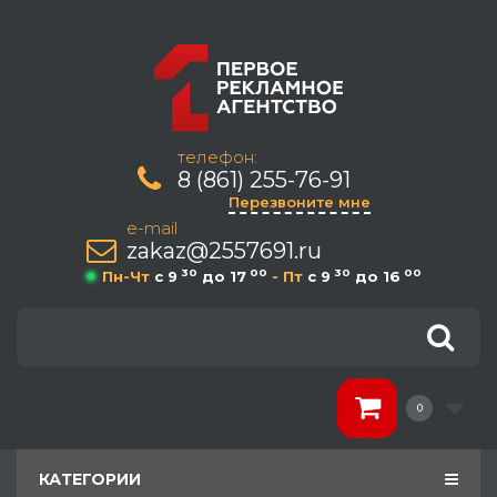
телефон:
8 (861) 255-76-91
Перезвоните мне
e-mail
zakaz@2557691.ru
30
00
30
00
Пн-Чт
c 9
до 17
- Пт
c 9
до 16
0
КАТЕГОРИИ