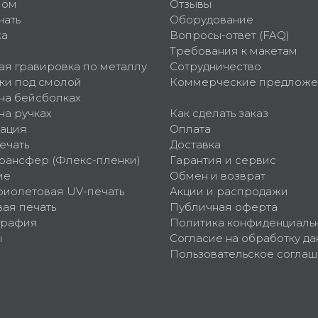
пом
Отзывы
чать
Оборудование
ка
Вопросы-ответ (FAQ)
Требования к макетам
ая гравировка по металлу
Сотрудничество
ки под смолой
Коммерческие предложе
 на бейсболках
на ручках
Как сделать заказ
ация
Оплата
ечать
Доставка
рансфер (Флекс-пленки)
Гарантия и сервис
ие
Обмен и возврат
фиолетовая UV-печать
Акции и распродажи
ая печать
Публичная оферта
графия
Политика конфиденциаль
ы
Согласие на обработку да
Пользовательское согла