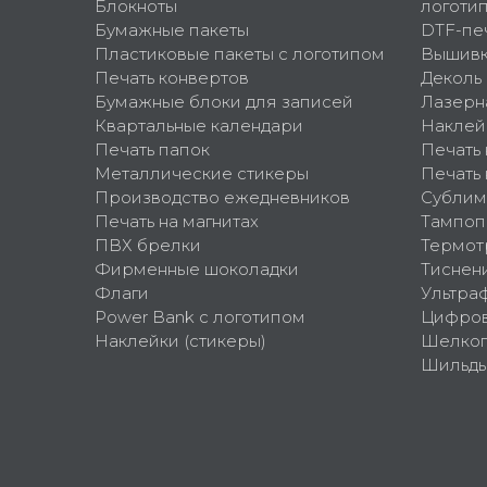
Блокноты
логоти
Бумажные пакеты
DTF-пе
Пластиковые пакеты с логотипом
Вышив
Печать конвертов
Деколь
Бумажные блоки для записей
Лазерн
Квартальные календари
Наклей
Печать папок
Печать
Металлические стикеры
Печать 
Производство ежедневников
Сублим
Печать на магнитах
Тампоп
ПВХ брелки
Термот
Фирменные шоколадки
Тиснен
Флаги
Ультра
Power Bank с логотипом
Цифров
Наклейки (стикеры)
Шелко
Шильд