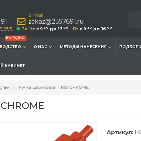
e-mail
-91
zakaz@2557691.ru
е мне
30
00
30
00
Пн-Чт
c 9
до 17
- Пт
c 9
до 16
ВЫГОДНО!
ВОДСТВО
О НАС
МЕТОДЫ НАНЕСЕНИЯ
ПОДБОРК
Й КАБИНЕТ
учки
Ручка шариковая TRIS CHROME
S CHROME
Артикул:
HG