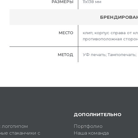
РАЗМЕРЫ
11х138 мм
БРЕНДИРОВА
МЕСТО
клип; корпус справа от кл
противоположная сторона
МЕТОД
УФ печать; Тампопечать;
ДОПОЛНИТЕЛЬНО
с логотипом
Портфолио
ные стаканчики с
Наша команда