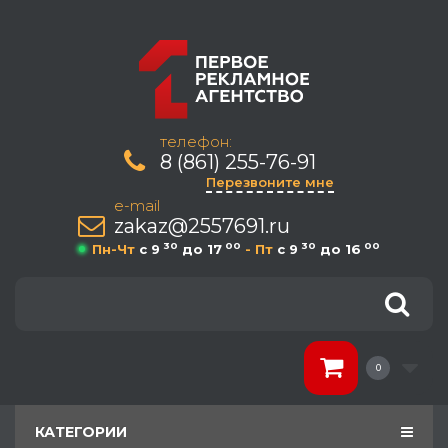
телефон:
8 (861) 255-76-91
Перезвоните мне
e-mail
zakaz@2557691.ru
30
00
30
00
Пн-Чт
c 9
до 17
- Пт
c 9
до 16
0
КАТЕГОРИИ