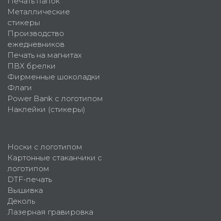
Печать папок
Металлические
стикеры
Производство
ежедневников
Печать на магнитах
ПВХ брелки
Фирменные шоколадки
Флаги
Power Bank с логотипом
Наклейки (стикеры)
Носки с логотипом
Картонные стаканчики с
логотипом
DTF-печать
Вышивка
Деколь
Лазерная гравировка