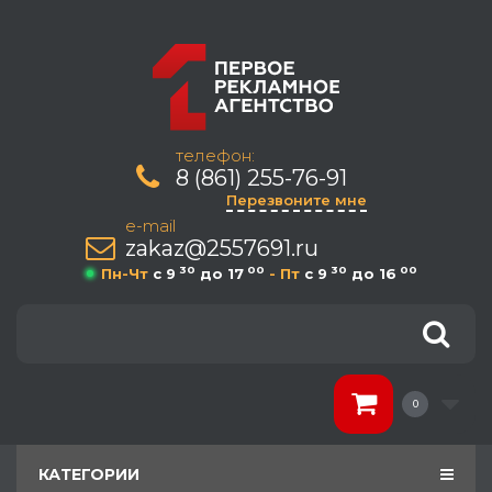
телефон:
8 (861) 255-76-91
Перезвоните мне
e-mail
zakaz@2557691.ru
30
00
30
00
Пн-Чт
c 9
до 17
- Пт
c 9
до 16
0
КАТЕГОРИИ