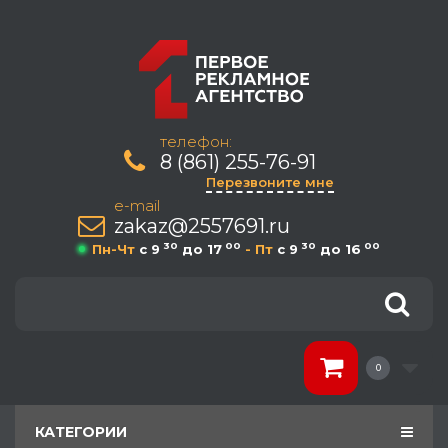
телефон:
8 (861) 255-76-91
Перезвоните мне
e-mail
zakaz@2557691.ru
30
00
30
00
Пн-Чт
c 9
до 17
- Пт
c 9
до 16
0
КАТЕГОРИИ