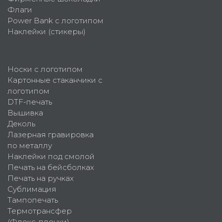
Флаги
Power Bank с логотипом
Наклейки (стикеры)
Носки с логотипом
Картонные стаканчики с
логотипом
DTF-печать
Вышивка
Деколь
Лазерная гравировка
по металлу
Наклейки под смолой
Печать на бейсболках
Печать на ручках
Сублимация
Тампопечать
Термотрансфер
(Флекс-пленки)