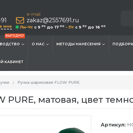
e-mail
-91
zakaz@2557691.ru
е мне
30
00
30
00
Пн-Чт
c 9
до 17
- Пт
c 9
до 16
ВЫГОДНО!
ВОДСТВО
О НАС
МЕТОДЫ НАНЕСЕНИЯ
ПОДБОРК
Й КАБИНЕТ
учки
Ручка шариковая FLOW PURE
 PURE, матовая, цвет темн
Артикул:
HG