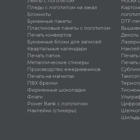
Ленты с логотипом
Носки 
Пледы с логотипом на заказ
Картон
Блокноты
логоти
Бумажные пакеты
DTF-пе
Пластиковые пакеты с логотипом
Вышив
Печать конвертов
Деколь
Бумажные блоки для записей
Лазерн
Квартальные календари
Наклей
Печать папок
Печать
Металлические стикеры
Печать 
Производство ежедневников
Сублим
Печать на магнитах
Тампоп
ПВХ брелки
Термот
Фирменные шоколадки
Тиснен
Флаги
Ультра
Power Bank с логотипом
Цифров
Наклейки (стикеры)
Шелко
Шильд