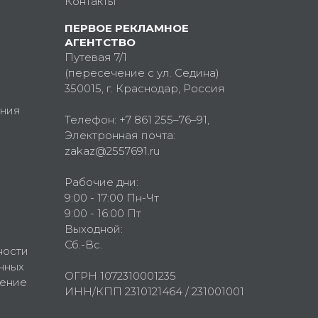
Контакты
ПЕРВОЕ РЕКЛАМНОЕ
АГЕНТСТВО
Путевая 7/1
(пересечение с ул. Седина)
350015
, г.
Краснодар, Россия
ния
Телефон:
+7 861 255–76–91
,
Электронная почта:
zakaz@2557691.ru
Рабочие дни:
9:00 - 17:00 Пн-Чт
9:00 - 16:00 Пт
Выходной:
Сб.-Вс.
ности
нных
ОГРН 1072310001235
шение
ИНН/КПП 2310121464 / 231001001