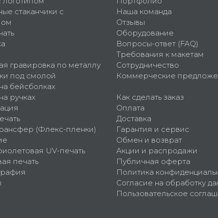
с логотипом
Портфолио
ные стаканчики с
Наша команда
пом
Отзывы
чать
Оборудование
ка
Вопросы-ответ (FAQ)
Требования к макетам
ая гравировка по металлу
Сотрудничество
ки под смолой
Коммерческие предложе
 на бейсболках
на ручках
Как сделать заказ
ация
Оплата
ечать
Доставка
рансфер (Флекс-пленки)
Гарантия и сервис
ие
Обмен и возврат
фиолетовая UV-печать
Акции и распродажи
ая печать
Публичная оферта
графия
Политика конфиденциаль
ы
Согласие на обработку да
Пользовательское согла