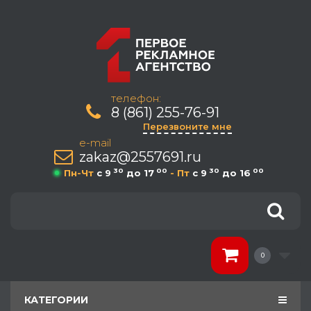
телефон:
8 (861) 255-76-91
Перезвоните мне
e-mail
zakaz@2557691.ru
30
00
30
00
Пн-Чт
c 9
до 17
- Пт
c 9
до 16
0
КАТЕГОРИИ