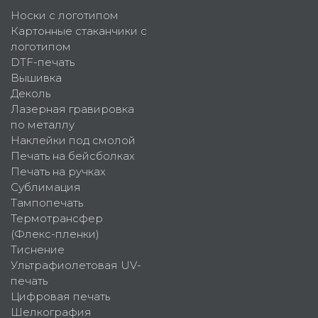
Носки с логотипом
Картонные стаканчики с
логотипом
DTF-печать
Вышивка
Деколь
Лазерная гравировка
по металлу
Наклейки под смолой
Печать на бейсболках
Печать на ручках
Сублимация
Тампопечать
Термотрансфер
(Флекс-пленки)
Тиснение
Ультрафиолетовая UV-
печать
Цифровая печать
Шелкография