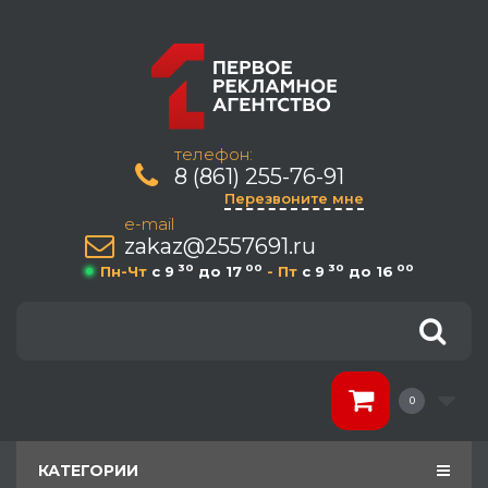
телефон:
8 (861) 255-76-91
Перезвоните мне
e-mail
zakaz@2557691.ru
30
00
30
00
Пн-Чт
c 9
до 17
- Пт
c 9
до 16
0
КАТЕГОРИИ