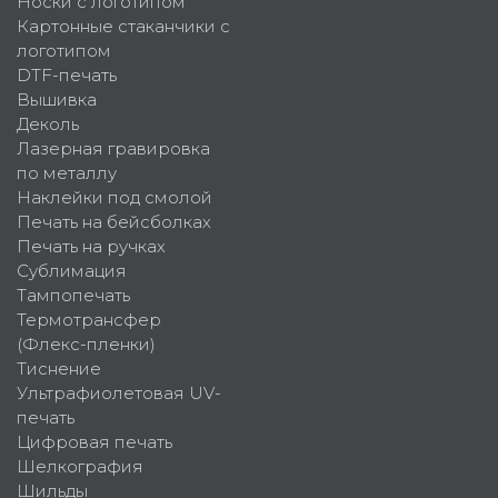
Носки с логотипом
Картонные стаканчики с
логотипом
DTF-печать
Вышивка
Деколь
Лазерная гравировка
по металлу
Наклейки под смолой
Печать на бейсболках
Печать на ручках
Сублимация
Тампопечать
Термотрансфер
(Флекс-пленки)
Тиснение
Ультрафиолетовая UV-
печать
Цифровая печать
Шелкография
Шильды