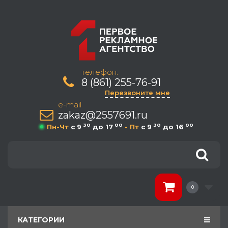
телефон:
8 (861) 255-76-91
Перезвоните мне
e-mail
zakaz@2557691.ru
30
00
30
00
Пн-Чт
c 9
до 17
- Пт
c 9
до 16
0
КАТЕГОРИИ