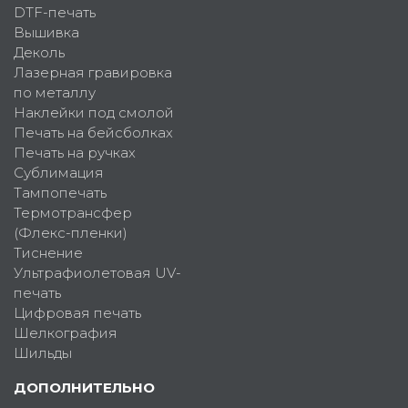
DTF-печать
Вышивка
Деколь
Лазерная гравировка
по металлу
Наклейки под смолой
Печать на бейсболках
Печать на ручках
Сублимация
Тампопечать
Термотрансфер
(Флекс-пленки)
Тиснение
Ультрафиолетовая UV-
печать
Цифровая печать
Шелкография
Шильды
ДОПОЛНИТЕЛЬНО