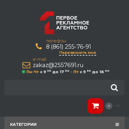
телефон:
8 (861) 255-76-91
Перезвоните мне
e-mail
zakaz@2557691.ru
30
00
30
00
Пн-Чт
c 9
до 17
- Пт
c 9
до 16
0
КАТЕГОРИИ