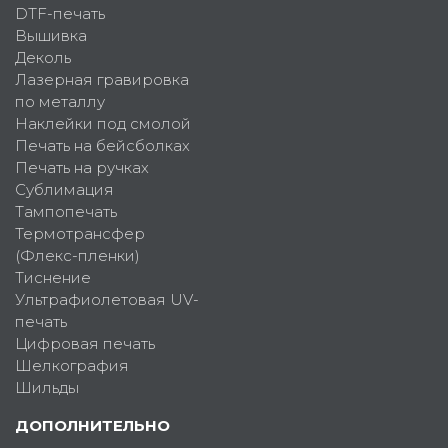
DTF-печать
Вышивка
Деколь
Лазерная гравировка
по металлу
Наклейки под смолой
Печать на бейсболках
Печать на ручках
Сублимация
Тампопечать
Термотрансфер
(Флекс-пленки)
Тиснение
Ультрафиолетовая UV-
печать
Цифровая печать
Шелкография
Шильды
ДОПОЛНИТЕЛЬНО