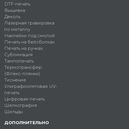
DTF-печать
Вышивка
Деколь
Лазерная гравировка
по металлу
Наклейки под смолой
Печать на бейсболках
Печать на ручках
Сублимация
Тампопечать
Термотрансфер
(Флекс-пленки)
Тиснение
Ультрафиолетовая UV-
печать
Цифровая печать
Шелкография
Шильды
ДОПОЛНИТЕЛЬНО