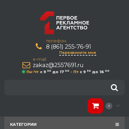
телефон:
8 (861) 255-76-91
Перезвоните мне
e-mail
zakaz@2557691.ru
30
00
30
00
Пн-Чт
c 9
до 17
- Пт
c 9
до 16
0
КАТЕГОРИИ