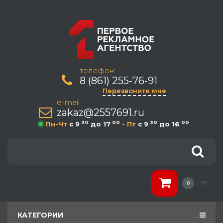
телефон:
8 (861) 255-76-91
Перезвоните мне
e-mail
zakaz@2557691.ru
30
00
30
00
Пн-Чт
c 9
до 17
- Пт
c 9
до 16
0
КАТЕГОРИИ