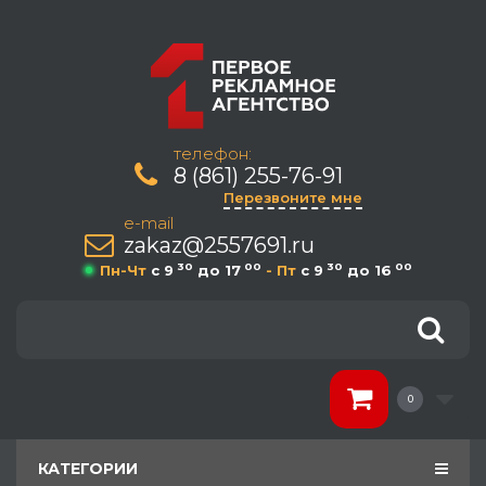
телефон:
8 (861) 255-76-91
Перезвоните мне
e-mail
zakaz@2557691.ru
30
00
30
00
Пн-Чт
c 9
до 17
- Пт
c 9
до 16
0
КАТЕГОРИИ