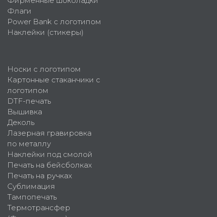
Фирменные шоколадки
Флаги
Power Bank с логотипом
Наклейки (стикеры)
Носки с логотипом
Картонные стаканчики с
логотипом
DTF-печать
Вышивка
Деколь
Лазерная гравировка
по металлу
Наклейки под смолой
Печать на бейсболках
Печать на ручках
Сублимация
Тампопечать
Термотрансфер