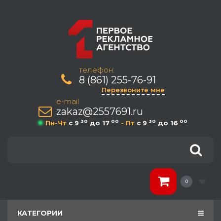
телефон:
8 (861) 255-76-91
Перезвоните мне
e-mail
zakaz@2557691.ru
30
00
30
00
Пн-Чт
c 9
до 17
- Пт
c 9
до 16
0
КАТЕГОРИИ