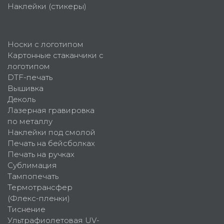
Наклейки (стикеры)
Носки с логотипом
Картонные стаканчики с
логотипом
DTF-печать
Вышивка
Деколь
Лазерная гравировка
по металлу
Наклейки под смолой
Печать на бейсболках
Печать на ручках
Сублимация
Тампопечать
Термотрансфер
(Флекс-пленки)
Тиснение
Ультрафиолетовая UV-