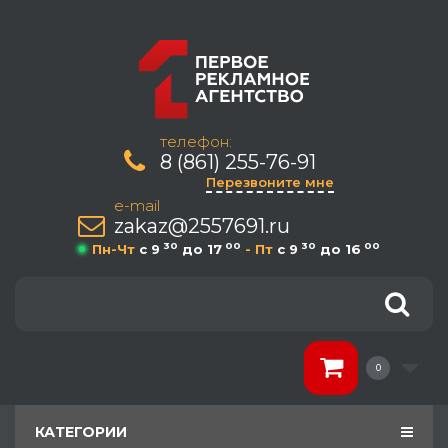
телефон:
8 (861) 255-76-91
Перезвоните мне
e-mail
zakaz@2557691.ru
30
00
30
00
Пн-Чт
c 9
до 17
- Пт
c 9
до 16
0
КАТЕГОРИИ