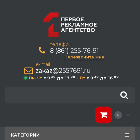
телефон:
8 (861) 255-76-91
Перезвоните мне
e-mail
zakaz@2557691.ru
30
00
30
00
Пн-Чт
c 9
до 17
- Пт
c 9
до 16
0
КАТЕГОРИИ