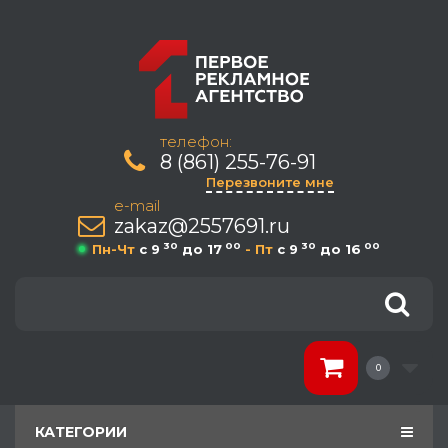
телефон:
8 (861) 255-76-91
Перезвоните мне
e-mail
zakaz@2557691.ru
30
00
30
00
Пн-Чт
c 9
до 17
- Пт
c 9
до 16
0
КАТЕГОРИИ