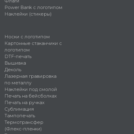
Флаги
Power Bank с логотипом
Наклейки (стикеры)
Носки с логотипом
Картонные стаканчики с
логотипом
DTF-печать
Вышивка
Деколь
Лазерная гравировка
по металлу
Наклейки под смолой
Печать на бейсболках
Печать на ручках
Сублимация
Тампопечать
Термотрансфер
(Флекс-пленки)