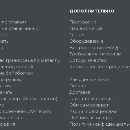
ДОПОЛНИТЕЛЬНО
с логотипом
Портфолио
ные стаканчики с
Наша команда
пом
Отзывы
чать
Оборудование
ка
Вопросы-ответ (FAQ)
Требования к макетам
ая гравировка по металлу
Сотрудничество
ки под смолой
Коммерческие предложе
 на бейсболках
на ручках
Как сделать заказ
ация
Оплата
ечать
Доставка
рансфер (Флекс-пленки)
Гарантия и сервис
ие
Обмен и возврат
фиолетовая UV-печать
Акции и распродажи
ая печать
Публичная оферта
графия
Политика конфиденциаль