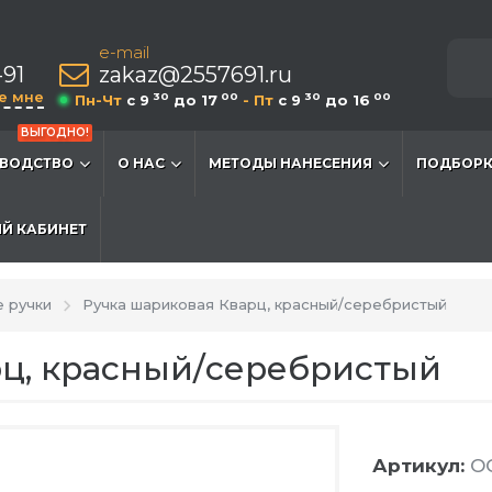
e-mail
-91
zakaz@2557691.ru
е мне
30
00
30
00
Пн-Чт
c 9
до 17
- Пт
c 9
до 16
ВЫГОДНО!
ВОДСТВО
О НАС
МЕТОДЫ НАНЕСЕНИЯ
ПОДБОРК
Й КАБИНЕТ
 ручки
Ручка шариковая Кварц, красный/серебристый
рц, красный/серебристый
Артикул:
OG