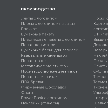
ПРОИЗВОДСТВО
Ленты с логотипом
Носки 
Пледы с логотипом на заказ
Картон
Блокноты
логоти
Бумажные пакеты
DTF-пе
Пластиковые пакеты с логотипом
Вышив
Печать конвертов
Деколь
Бумажные блоки для записей
Лазерн
Квартальные календари
Наклей
Печать папок
Печать
Металлические стикеры
Печать 
Производство ежедневников
Сублим
Печать на магнитах
Тампоп
ПВХ брелки
Термот
Фирменные шоколадки
Тиснен
Флаги
Ультра
Power Bank с логотипом
Цифров
Наклейки (стикеры)
Шелко