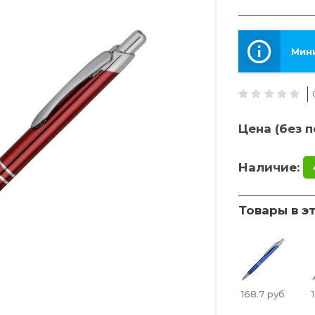
Мини
Цена (без п
Наличие:
Товары в э
168.7
руб