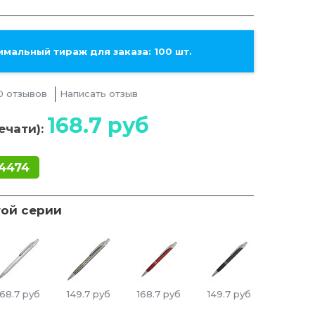
мальный тираж для заказа: 100 шт.
0 отзывов
Написать отзыв
168.7
руб
ечати):
4474
той серии
168.7
руб
149.7
руб
168.7
руб
149.7
руб