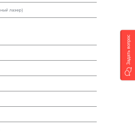
ный лазер)
Задать вопрос
й