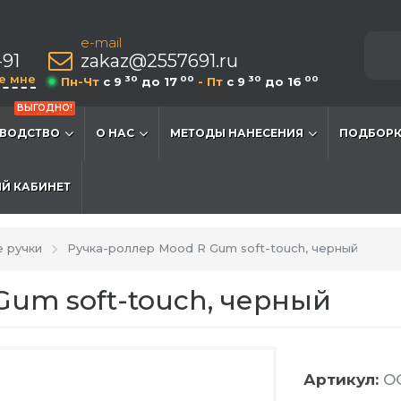
e-mail
-91
zakaz@2557691.ru
е мне
30
00
30
00
Пн-Чт
c 9
до 17
- Пт
c 9
до 16
ВЫГОДНО!
ВОДСТВО
О НАС
МЕТОДЫ НАНЕСЕНИЯ
ПОДБОРК
Й КАБИНЕТ
 ручки
Ручка-роллер Mood R Gum soft-touch, черный
Gum soft-touch, черный
Артикул:
OG