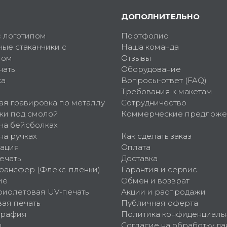
ДОПОЛНИТЕЛЬНО
с логотипом
Портфолио
ные стаканчики с
Наша команда
пом
Отзывы
чать
Оборудование
ка
Вопросы-ответ (FAQ)
Требования к макетам
ая гравировка по металлу
Сотрудничество
ки под смолой
Коммерческие предложе
 на бейсболках
на ручках
Как сделать заказ
ация
Оплата
ечать
Доставка
рансфер (Флекс-пленки)
Гарантия и сервис
ие
Обмен и возврат
фиолетовая UV-печать
Акции и распродажи
ая печать
Публичная оферта
графия
Политика конфиденциаль
ы
Согласие на обработку да