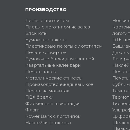
ПРОИЗВОДСТВО
Ленты с логотипом
Носки 
Пледы с логотипом на заказ
Картон
Блокноты
логоти
Бумажные пакеты
DTF-пе
Пластиковые пакеты с логотипом
Вышив
Печать конвертов
Деколь
Бумажные блоки для записей
Лазерн
Квартальные календари
Наклей
Печать папок
Печать
Металлические стикеры
Печать 
Производство ежедневников
Сублим
Печать на магнитах
Тампоп
ПВХ брелки
Термот
Фирменные шоколадки
Тиснен
Флаги
Ультра
Power Bank с логотипом
Цифров
Наклейки (стикеры)
Шелко
Шильд