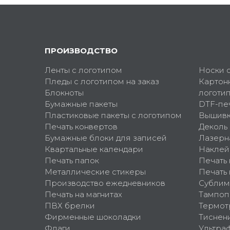
ПРОИЗВОДСТВО
Ленты с логотипом
Носки 
Пледы с логотипом на заказ
Картон
Блокноты
логоти
Бумажные пакеты
DTF-пе
Пластиковые пакеты с логотипом
Вышив
Печать конвертов
Деколь
Бумажные блоки для записей
Лазерн
Квартальные календари
Наклей
Печать папок
Печать
Металлические стикеры
Печать 
Производство ежедневников
Сублим
Печать на магнитах
Тампоп
ПВХ брелки
Термот
Фирменные шоколадки
Тиснен
Флаги
Ультра