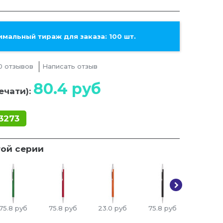
мальный тираж для заказа: 100 шт.
0 отзывов
Написать отзыв
80.4
руб
ечати):
3273
той серии
75.8
руб
75.8
руб
23.0
руб
75.8
руб
75.8
ру