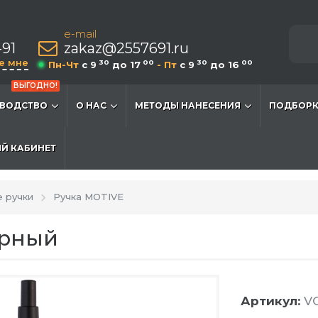
e-mail
-91
zakaz@2557691.ru
е мне
30
00
30
00
Пн-Чт
c 9
до 17
- Пт
c 9
до 16
ВЫГОДНО!
ВОДСТВО
О НАС
МЕТОДЫ НАНЕСЕНИЯ
ПОДБОРК
Й КАБИНЕТ
 ручки
Ручка MOTIVE
ерный
Артикул:
VG