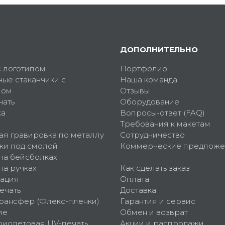
ДОПОЛНИТЕЛЬНО
с логотипом
Портфолио
ные стаканчики с
Наша команда
пом
Отзывы
чать
Оборудование
ка
Вопросы-ответ (FAQ)
Требования к макетам
ая гравировка по металлу
Сотрудничество
ки под смолой
Коммерческие предложе
 на бейсболках
на ручках
Как сделать заказ
ация
Оплата
ечать
Доставка
рансфер (Флекс-пленки)
Гарантия и сервис
ие
Обмен и возврат
фиолетовая UV-печать
Акции и распродажи