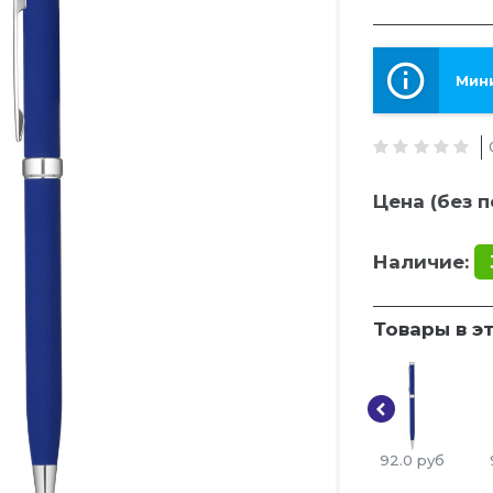
Мини
Цена (без п
Наличие:
Товары в э
92.0
руб