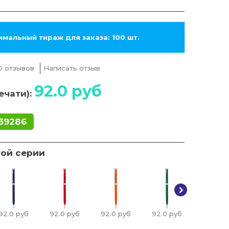
мальный тираж для заказа: 100 шт.
0 отзывов
Написать отзыв
92.0
руб
ечати):
39286
той серии
92.0
руб
92.0
руб
92.0
руб
92.0
руб
92.0
ру