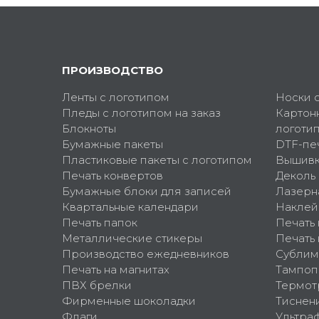
ПРОИЗВОДСТВО
Ленты с логотипом
Носки 
Пледы с логотипом на заказ
Картон
Блокноты
логоти
Бумажные пакеты
DTF-пе
Пластиковые пакеты с логотипом
Вышив
Печать конвертов
Деколь
Бумажные блоки для записей
Лазерн
Квартальные календари
Наклей
Печать папок
Печать
Металлические стикеры
Печать 
Производство ежедневников
Сублим
Печать на магнитах
Тампоп
ПВХ брелки
Термот
Фирменные шоколадки
Тиснен
Флаги
Ультра