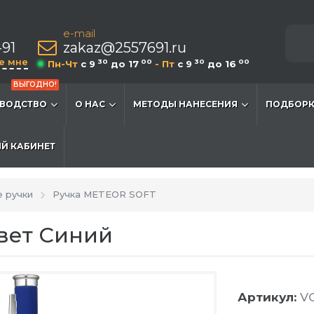
e-mail
-91
zakaz@2557691.ru
е мне
30
00
30
00
Пн-Чт
c 9
до 17
- Пт
c 9
до 16
ВЫГОДНО!
ВОДСТВО
О НАС
МЕТОДЫ НАНЕСЕНИЯ
ПОДБОРК
Й КАБИНЕТ
 ручки
Ручка METEOR SOFT
вет Синий
Артикул:
VG