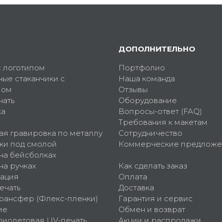
ДОПОЛНИТЕЛЬНО
с логотипом
Портфолио
ные стаканчики с
Наша команда
пом
Отзывы
чать
Оборудование
ка
Вопросы-ответ (FAQ)
Требования к макетам
ая гравировка по металлу
Сотрудничество
ки под смолой
Коммерческие предложе
 на бейсболках
на ручках
Как сделать заказ
ация
Оплата
ечать
Доставка
рансфер (Флекс-пленки)
Гарантия и сервис
ие
Обмен и возврат
фиолетовая UV-печать
Акции и распродажи