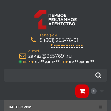
телефон:
8 (861) 255-76-91
Перезвоните мне
e-mail
zakaz@2557691.ru
30
00
30
00
Пн-Чт
c 9
до 17
- Пт
c 9
до 16
0
КАТЕГОРИИ