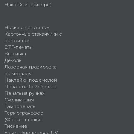
Наклейки (стикеры)
Носки с логотипом
Картонные стаканчики с
логотипом
DTF-печать
Вышивка
Деколь
Лазерная гравировка
по металлу
Наклейки под смолой
Печать на бейсболках
Печать на ручках
Сублимация
Тампопечать
Термотрансфер
(Флекс-пленки)
Тиснение
Ультрафиолетовая UV-