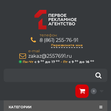
телефон:
8 (861) 255-76-91
Перезвоните мне
e-mail
zakaz@2557691.ru
30
00
30
00
Пн-Чт
c 9
до 17
- Пт
c 9
до 16
0
КАТЕГОРИИ