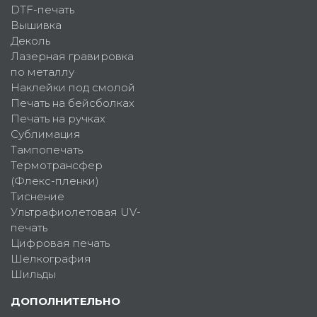
DTF-печать
Вышивка
Деколь
Лазерная гравировка
по металлу
Наклейки под смолой
Печать на бейсболках
Печать на ручках
Сублимация
Тампопечать
Термотрансфер
(Флекс-пленки)
Тиснение
Ультрафиолетовая UV-
печать
Цифровая печать
Шелкография
Шильды
ДОПОЛНИТЕЛЬНО