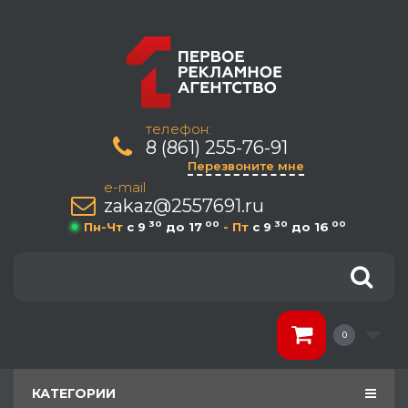
телефон:
8 (861) 255-76-91
Перезвоните мне
e-mail
zakaz@2557691.ru
30
00
30
00
Пн-Чт
c 9
до 17
- Пт
c 9
до 16
0
КАТЕГОРИИ