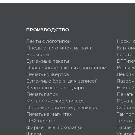
ПРОИЗВОДСТВО
Ленты с логотипом
Носки 
Пледы с логотипом на заказ
Картон
Блокноты
логоти
Бумажные пакеты
DTF-пе
Пластиковые пакеты с логотипом
Вышив
Печать конвертов
Деколь
Бумажные блоки для записей
Лазерн
Квартальные календари
Наклей
Печать папок
Печать
Металлические стикеры
Печать 
Производство ежедневников
Сублим
Печать на магнитах
Тампоп
ПВХ брелки
Термот
Фирменные шоколадки
Тиснен
Флаги
Ультра