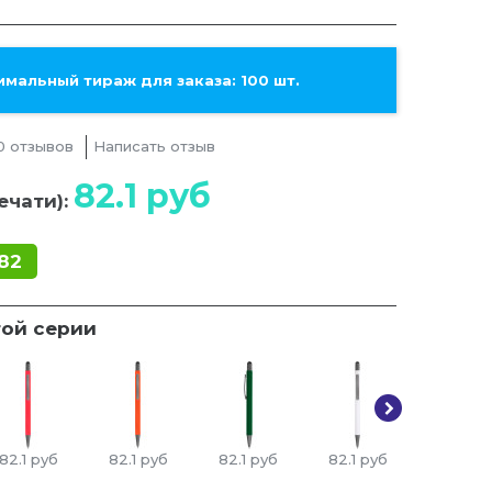
мальный тираж для заказа: 100 шт.
0 отзывов
Написать отзыв
82.1
руб
ечати):
82
той серии
82.1
руб
82.1
руб
82.1
руб
82.1
руб
82.1
ру