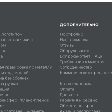
ДОПОЛНИТЕЛЬНО
с логотипом
Портфолио
ные стаканчики с
Наша команда
пом
Отзывы
чать
Оборудование
ка
Вопросы-ответ (FAQ)
Требования к макетам
ая гравировка по металлу
Сотрудничество
ки под смолой
Коммерческие предложе
 на бейсболках
на ручках
Как сделать заказ
ация
Оплата
ечать
Доставка
рансфер (Флекс-пленки)
Гарантия и сервис
ие
Обмен и возврат
фиолетовая UV-печать
Акции и распродажи