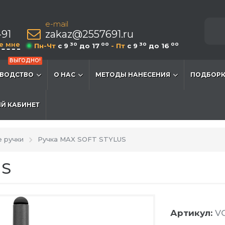
e-mail
-91
zakaz@2557691.ru
е мне
30
00
30
00
Пн-Чт
c 9
до 17
- Пт
c 9
до 16
ВЫГОДНО!
ВОДСТВО
О НАС
МЕТОДЫ НАНЕСЕНИЯ
ПОДБОРК
Й КАБИНЕТ
 ручки
Ручка MAX SOFT STYLUS
US
Артикул:
VG