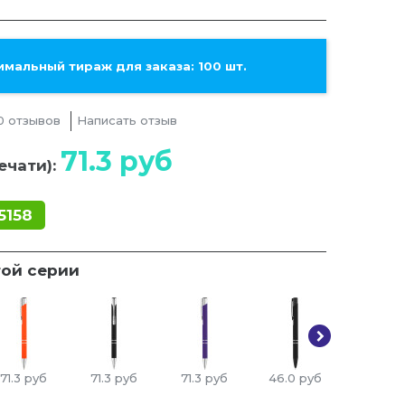
мальный тираж для заказа: 100 шт.
0 отзывов
Написать отзыв
71.3
руб
ечати):
5158
той серии
71.3
руб
71.3
руб
71.3
руб
46.0
руб
71.3
ру