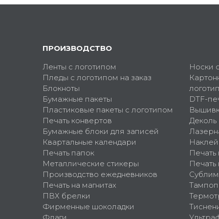
ПРОИЗВОДСТВО
Ленты с логотипом
Носки 
Пледы с логотипом на заказ
Картон
Блокноты
логоти
Бумажные пакеты
DTF-пе
Пластиковые пакеты с логотипом
Вышив
Печать конвертов
Деколь
Бумажные блоки для записей
Лазерн
Квартальные календари
Наклей
Печать папок
Печать
Металлические стикеры
Печать 
Производство ежедневников
Сублим
Печать на магнитах
Тампоп
ПВХ брелки
Термот
Фирменные шоколадки
Тиснен
Флаги
Ультра