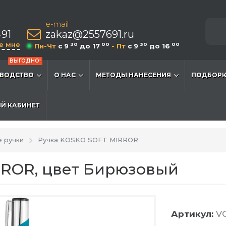
e-mail
-91
zakaz@2557691.ru
е мне
30
00
30
00
Пн-Чт
c 9
до 17
- Пт
c 9
до 16
ВЫГОДНО!
ВОДСТВО
О НАС
МЕТОДЫ НАНЕСЕНИЯ
ПОДБОРК
Й КАБИНЕТ
 ручки
Ручка KOSKO SOFT MIRROR
RROR, цвет Бирюзовый
Артикул:
VG