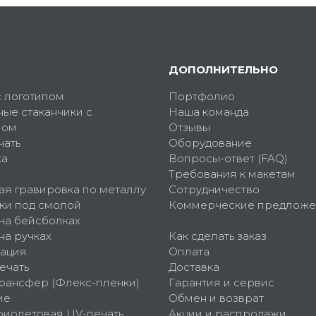
ДОПОЛНИТЕЛЬНО
с логотипом
Портфолио
ные стаканчики с
Наша команда
пом
Отзывы
чать
Оборудование
ка
Вопросы-ответ (FAQ)
Требования к макетам
ая гравировка по металлу
Сотрудничество
ки под смолой
Коммерческие предложе
 на бейсболках
на ручках
Как сделать заказ
ация
Оплата
ечать
Доставка
рансфер (Флекс-пленки)
Гарантия и сервис
ие
Обмен и возврат
фиолетовая UV-печать
Акции и распродажи