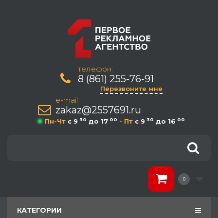
телефон:
8 (861) 255-76-91
Перезвоните мне
e-mail
zakaz@2557691.ru
30
00
30
00
Пн-Чт
c 9
до 17
- Пт
c 9
до 16
0
КАТЕГОРИИ