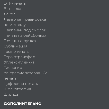
DTF-печать
Вышивка
Деколь
Лазерная гравировка
по металлу
Наклейки под смолой
Печать на бейсболках
Печать на ручках
Сублимация
Тампопечать
Термотрансфер
(Флекс-пленки)
Тиснение
Ультрафиолетовая UV-
печать
Цифровая печать
Шелкография
Шильды
ДОПОЛНИТЕЛЬНО