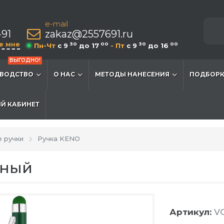
e-mail
-91
zakaz@2557691.ru
е мне
30
00
30
00
Пн-Чт
c 9
до 17
- Пт
c 9
до 16
ВЫГОДНО!
ВОДСТВО
О НАС
МЕТОДЫ НАНЕСЕНИЯ
ПОДБОРК
Й КАБИНЕТ
 ручки
Ручка KENO
еный
Артикул:
VG