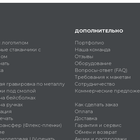
ДОПОЛНИТЕЛЬНО
с логотипом
Портфолио
ные стаканчики с
Наша команда
пом
Отзывы
чать
Оборудование
ка
Вопросы-ответ (FAQ)
Требования к макетам
ая гравировка по металлу
Сотрудничество
ки под смолой
Коммерческие предложе
 на бейсболках
на ручках
Как сделать заказ
ация
Оплата
ечать
Доставка
рансфер (Флекс-пленки)
Гарантия и сервис
ие
Обмен и возврат
фиолетовая UV-печать
Акции и распродажи