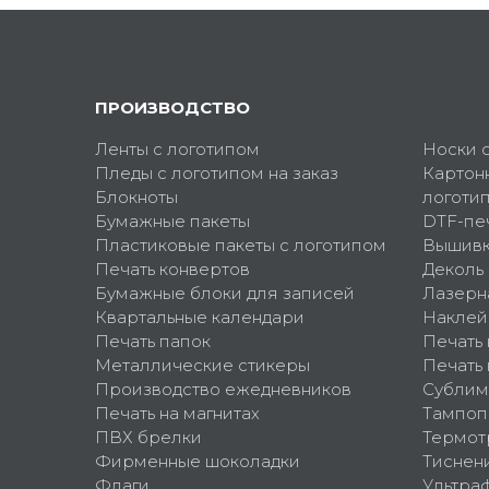
ПРОИЗВОДСТВО
Ленты с логотипом
Носки 
Пледы с логотипом на заказ
Картон
Блокноты
логоти
Бумажные пакеты
DTF-пе
Пластиковые пакеты с логотипом
Вышив
Печать конвертов
Деколь
Бумажные блоки для записей
Лазерн
Квартальные календари
Наклей
Печать папок
Печать
Металлические стикеры
Печать 
Производство ежедневников
Сублим
Печать на магнитах
Тампоп
ПВХ брелки
Термот
Фирменные шоколадки
Тиснен
Флаги
Ультра