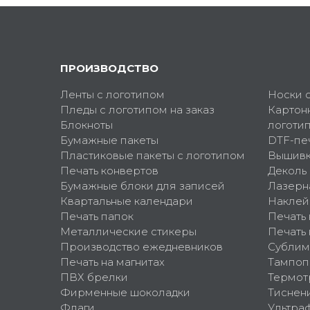
ПРОИЗВОДСТВО
Ленты с логотипом
Носки 
Пледы с логотипом на заказ
Картон
Блокноты
логоти
Бумажные пакеты
DTF-пе
Пластиковые пакеты с логотипом
Вышив
Печать конвертов
Деколь
Бумажные блоки для записей
Лазерн
Квартальные календари
Наклей
Печать папок
Печать
Металлические стикеры
Печать 
Производство ежедневников
Сублим
Печать на магнитах
Тампоп
ПВХ брелки
Термот
Фирменные шоколадки
Тиснен
Флаги
Ультра