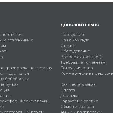
ДОПОЛНИТЕЛЬНО
с логотипом
Портфолио
ные стаканчики с
Наша команда
пом
Отзывы
чать
Оборудование
ка
Вопросы-ответ (FAQ)
Требования к макетам
ая гравировка по металлу
Сотрудничество
ки под смолой
Коммерческие предложе
 на бейсболках
на ручках
Как сделать заказ
ация
Оплата
ечать
Доставка
рансфер (Флекс-пленки)
Гарантия и сервис
ие
Обмен и возврат
фиолетовая UV-печать
Акции и распродажи