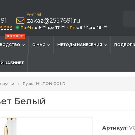
e-mail
-91
zakaz@2557691.ru
е мне
30
00
30
00
Пн-Чт
c 9
до 17
- Пт
c 9
до 16
ВЫГОДНО!
ВОДСТВО
О НАС
МЕТОДЫ НАНЕСЕНИЯ
ПОДБОРК
Й КАБИНЕТ
 ручки
Ручка HILTON GOLD
вет Белый
Артикул:
VG