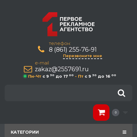
телефон:
8 (861) 255-76-91
Перезвоните мне
e-mail
zakaz@2557691.ru
30
00
30
00
Пн-Чт
c 9
до 17
- Пт
c 9
до 16
0
КАТЕГОРИИ