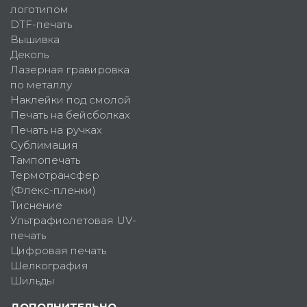
логотипом
DTF-печать
Вышивка
Деколь
Лазерная гравировка
по металлу
Наклейки под смолой
Печать на бейсболках
Печать на ручках
Сублимация
Тампопечать
Термотрансфер
(Флекс-пленки)
Тиснение
Ультрафиолетовая UV-
печать
Цифровая печать
Шелкография
Шильды
ДОПОЛНИТЕЛЬНО