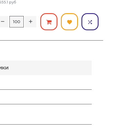
655.1
руб
ИКИ