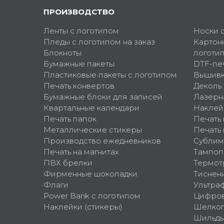
ПРОИЗВОДСТВО
Ленты с логотипом
Носки 
Пледы с логотипом на заказ
Картон
Блокноты
логоти
Бумажные пакеты
DTF-пе
Пластиковые пакеты с логотипом
Вышив
Печать конвертов
Деколь
Бумажные блоки для записей
Лазерн
Квартальные календари
Наклей
Печать папок
Печать
Металлические стикеры
Печать 
Производство ежедневников
Сублим
Печать на магнитах
Тампоп
ПВХ брелки
Термот
Фирменные шоколадки
Тиснен
Флаги
Ультра
Power Bank с логотипом
Цифров
Наклейки (стикеры)
Шелко
Шильд