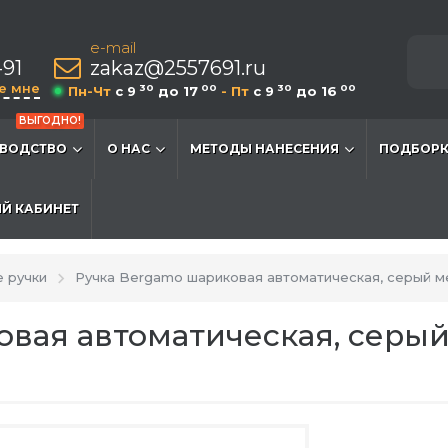
e-mail
-91
zakaz@2557691.ru
е мне
30
00
30
00
Пн-Чт
c 9
до 17
- Пт
c 9
до 16
ВЫГОДНО!
ВОДСТВО
О НАС
МЕТОДЫ НАНЕСЕНИЯ
ПОДБОРК
Й КАБИНЕТ
 ручки
Ручка Bergamo шариковая автоматическая, серый мет
овая автоматическая, серы