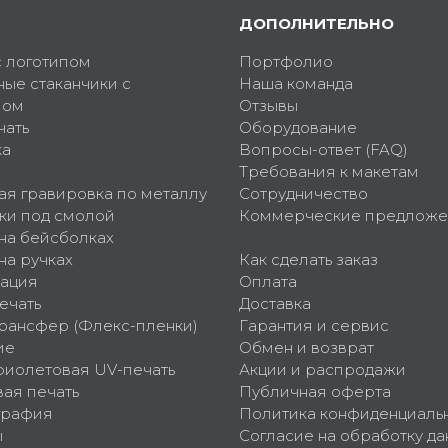
ДОПОЛНИТЕЛЬНО
с логотипом
Портфолио
ные стаканчики с
Наша команда
пом
Отзывы
чать
Оборудование
ка
Вопросы-ответ (FAQ)
Требования к макетам
ая гравировка по металлу
Сотрудничество
ки под смолой
Коммерческие предложе
 на бейсболках
на ручках
Как сделать заказ
ация
Оплата
ечать
Доставка
рансфер (Флекс-пленки)
Гарантия и сервис
ие
Обмен и возврат
фиолетовая UV-печать
Акции и распродажи
ая печать
Публичная оферта
графия
Политика конфиденциаль
ы
Согласие на обработку да