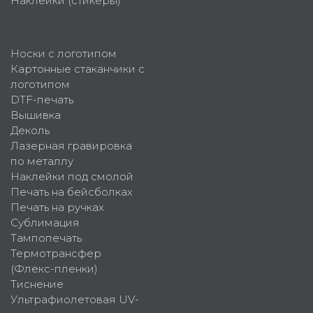
Наклейки (стикеры)
Носки с логотипом
Картонные стаканчики с
логотипом
DTF-печать
Вышивка
Деколь
Лазерная гравировка
по металлу
Наклейки под смолой
Печать на бейсболках
Печать на ручках
Сублимация
Тампопечать
Термотрансфер
(Флекс-пленки)
Тиснение
Ультрафиолетовая UV-