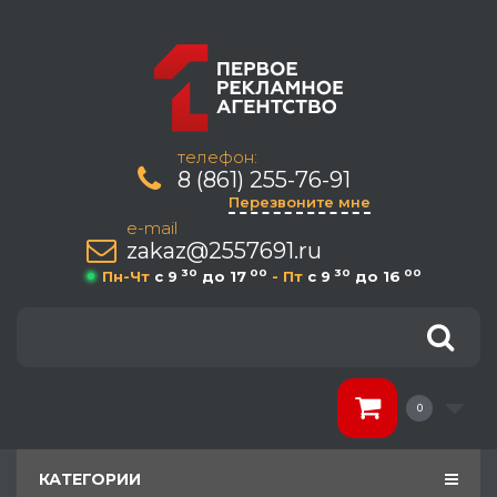
телефон:
8 (861) 255-76-91
Перезвоните мне
e-mail
zakaz@2557691.ru
30
00
30
00
Пн-Чт
c 9
до 17
- Пт
c 9
до 16
0
КАТЕГОРИИ